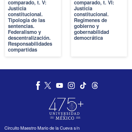
comparado, t. V:
comparado, t. VI:
Justicia
Justicia
constitucional.
constitucional.
Tipología de las
Regímenes de
sentencias.
gobierno y
Federalismo y
gobernabilidad
descentralización.
democrática
Responsabilidades
compartidas
Circuito Maestro Mario de la Cueva s/n