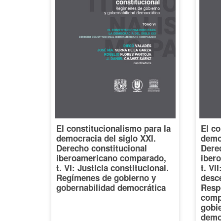
El constitucionalismo para la
El co
democracia del siglo XXI.
democ
Derecho constitucional
Dere
iberoamericano comparado,
iber
t. VI: Justicia constitucional.
t. VI
Regímenes de gobierno y
desce
gobernabilidad democrática
Resp
comp
gobi
demo