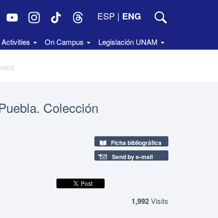
ESP
|
ENG
Activities
On Campus
Legislación UNAM
éxico
 Puebla. Colección
Ficha bibliográfica
Send by e-mail
1,992
Visits