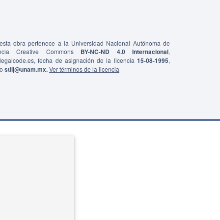
e esta obra pertenece a la Universidad Nacional Autónoma de
ncia Creative Commons
BY-NC-ND 4.0 Internacional
,
0/legalcode.es, fecha de asignación de la licencia
15-08-1995
,
co
stiij@unam.mx.
Ver términos de la licencia