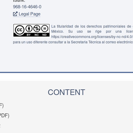
ISBN:
968-16-4646-0
Legal Page
La titularidad de los derechos patrimoniales d
México. Su uso se rige por una lice
https://creativecommons.org/licenses/by-nc-nd/4.
para un uso diferente consultar a la Secretaria Técnica al correo electróni
CONTENT
F)
PDF)
2