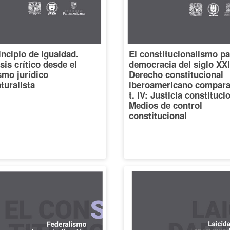
incipio de igualdad.
El constitucionalismo pa
sis crítico desde el
democracia del siglo XXI
smo jurídico
Derecho constitucional
turalista
iberoamericano compara
t. IV: Justicia constituci
Medios de control
constitucional