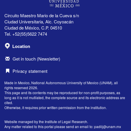
Circuito Maestro Mario de la Cueva s/n
Ciudad Universitaria, Alc. Coyoacán
Ciudad de México, C.P. 04510
Tel. +52(55)5622 7474
Location
Get in touch (Newsletter)
Privacy statement
Made in Mexico, National Autonomous University of Mexico (UNAM), all
rights reserved 2026.
This page and its contents may be reproduced for non-profit purposes, as
long as it is not mutilated, the complete source and its electronic address are
cited.
Otherwise, it requires prior written permission from the institution.
Website managed by the Institute of Legal Research.
Any matter related to this portal please send an email to:
padiij@unam.mx