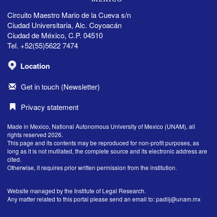
Circuito Maestro Mario de la Cueva s/n
Ciudad Universitaria, Alc. Coyoacán
Ciudad de México, C.P. 04510
Tel. +52(55)5622 7474
Location
Get in touch (Newsletter)
Privacy statement
Made in Mexico, National Autonomous University of Mexico (UNAM), all
rights reserved 2026.
This page and its contents may be reproduced for non-profit purposes, as
long as it is not mutilated, the complete source and its electronic address are
cited.
Otherwise, it requires prior written permission from the institution.
Website managed by the Institute of Legal Research.
Any matter related to this portal please send an email to:
padiij@unam.mx