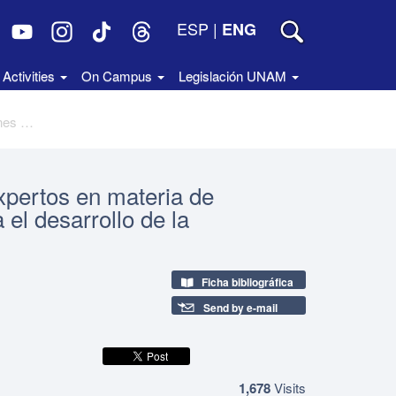
ESP
|
ENG
Activities
On Campus
Legislación UNAM
Praxis 024. Reunión del grupo de expertos en materia de fortalecimiento de instituciones para el desarrollo de la administración
xpertos en materia de
 el desarrollo de la
Ficha bibliográfica
Send by e-mail
1,678
Visits