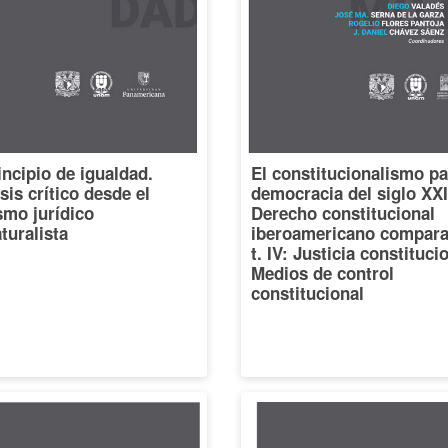
incipio de igualdad.
El constitucionalismo pa
sis crítico desde el
democracia del siglo XXI
smo jurídico
Derecho constitucional
turalista
iberoamericano compara
t. IV: Justicia constituci
Medios de control
constitucional