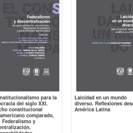
nstitucionalismo para la
Laicidad en un mundo
racia del siglo XXI.
diverso. Reflexiones des
cho constitucional
América Latina
oamericano comparado,
I: Federalismo y
ntralización.