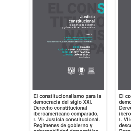
El constitucionalismo para la
El co
democracia del siglo XXI.
democ
Derecho constitucional
Dere
iberoamericano comparado,
iber
t. VI: Justicia constitucional.
t. VI
Regímenes de gobierno y
desce