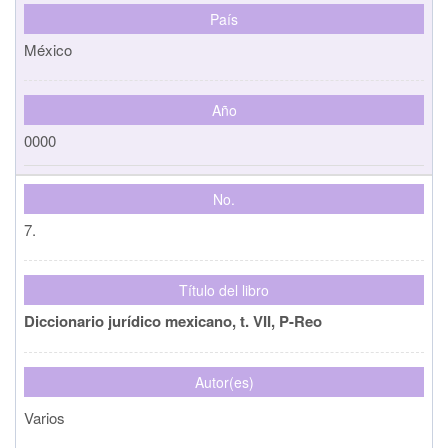
País
México
Año
0000
No.
7.
Título del libro
Diccionario jurídico mexicano, t. VII, P-Reo
Autor(es)
Varios