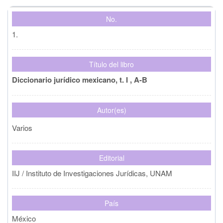
Colaborador(es)
No.
1.
País de origen
Título del libro
Diccionario jurídico mexicano, t. I , A-B
Año de publicación
Autor(es)
Editorial
Varios
Editorial
Limpiar
Buscar
IIJ / Instituto de Investigaciones Jurídicas, UNAM
País
México