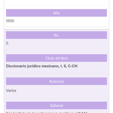
Año
0000
No.
2.
Título del libro
Diccionario jurídico mexicano, t. II, C-CH
Autor(es)
Varios
Editorial