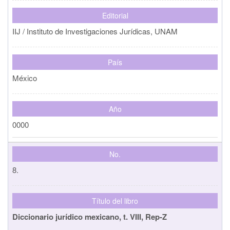
Editorial
IIJ / Instituto de Investigaciones Jurídicas, UNAM
País
México
Año
0000
No.
8.
Título del libro
Diccionario jurídico mexicano, t. VIII, Rep-Z