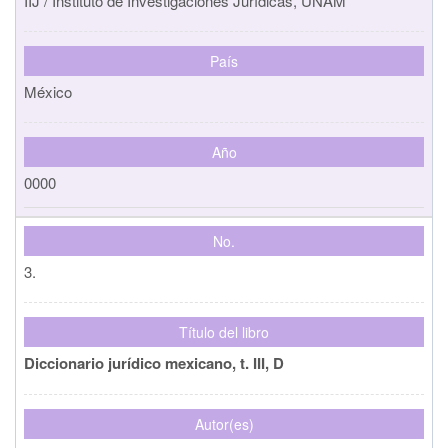
IIJ / Instituto de Investigaciones Jurídicas, UNAM
País
México
Año
0000
No.
3.
Título del libro
Diccionario jurídico mexicano, t. III, D
Autor(es)