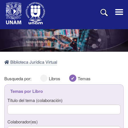
Biblioteca Jurídica Virtual
Busqueda por:
Libros
Temas
Temas por Libro
Título del tema (colaboración)
Título del libro
Colaborador(es)
Autor(es)