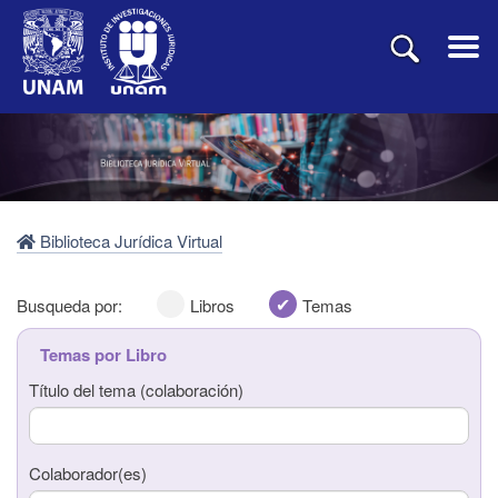
Biblioteca Jurídica Virtual
Busqueda por:
Libros
Temas
Temas por Libro
Título del tema (colaboración)
Título del libro
Colaborador(es)
Autor(es)