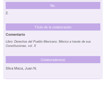
No.
2.
Título de la colaboración
Comentario
Libro:
Derechos del Pueblo Mexicano. México a través de sus
Constituciones, vol. X
Colaboradore(s)
Silva Meza, Juan N.
Editorial
IIJ / Instituto de Investigaciones Jurídicas, UNAM
País