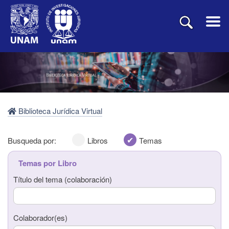
Biblioteca Jurídica Virtual
Busqueda por:
Libros
Temas
Temas por Libro
Título del tema (colaboración)
Título del libro
Colaborador(es)
Autor(es)