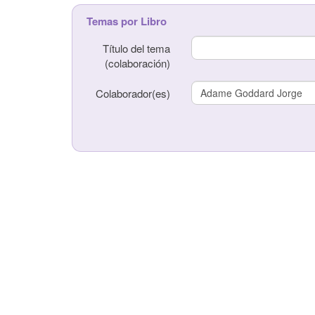
Temas por Libro
Título del tema
Título del libro
(colaboración)
Autor(es)
Colaborador(es)