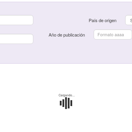
País de origen
País de origen
Año de publicación
Año de publicación
Cargando...