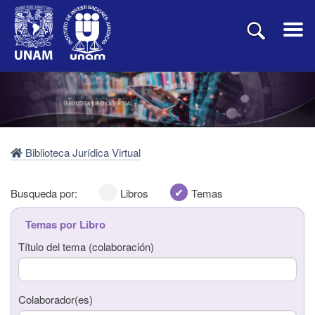
Biblioteca Jurídica Virtual
Busqueda por:
Libros
Temas
Temas por Libro
Título del tema (colaboración)
Título del libro
Colaborador(es)
Autor(es)