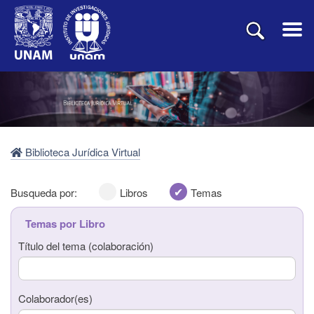
Biblioteca Jurídica Virtual
Busqueda por:
Libros
Temas
Temas por Libro
Título del tema (colaboración)
Título del libro
Colaborador(es)
Autor(es)