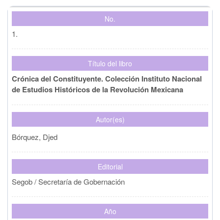
Colaborador(es)
No.
1.
País de origen
Título del libro
Crónica del Constituyente. Colección Instituto Nacional
Año de publicación
de Estudios Históricos de la Revolución Mexicana
Editorial
Autor(es)
Bórquez, Djed
Limpiar
Buscar
Editorial
Segob / Secretaría de Gobernación
Año