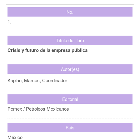
Colaborador(es)
No.
1.
País de origen
Título del libro
Crisis y futuro de la empresa pública
Año de publicación
Autor(es)
Editorial
Kaplan, Marcos, Coordinador
Editorial
Limpiar
Buscar
Pemex / Petroleos Mexicanos
País
México