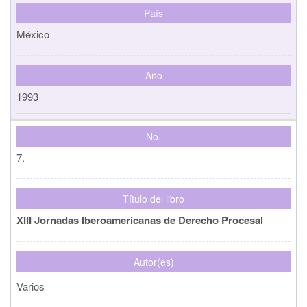
País
México
Año
1993
No.
7.
Título del libro
XIII Jornadas Iberoamericanas de Derecho Procesal
Autor(es)
Varios