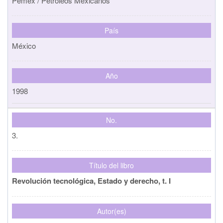
Pemex / Petroleos Mexicanos
País
México
Año
1998
No.
3.
Título del libro
Revolución tecnológica, Estado y derecho, t. I
Autor(es)