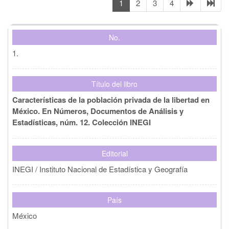
1
2
3
4
Colaborador(es)
No.
País de origen
1.
Año de publicación
Título del libro
Características de la población privada de la libertad en
México. En Números, Documentos de Análisis y
Editorial
Estadísticas, núm. 12. Colección INEGI
Editorial
Limpiar
Buscar
INEGI / Instituto Nacional de Estadística y Geografía
País
México