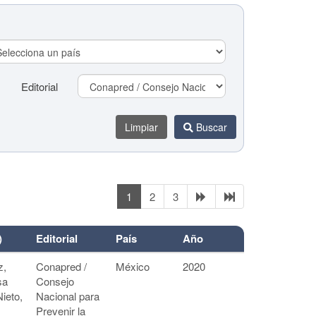
Editorial
Limpiar
Buscar
1
2
3
Editorial
)
Editorial
País
Año
z,
Conapred /
México
2020
Limpiar
Buscar
sa
Consejo
Nieto,
Nacional para
Prevenir la