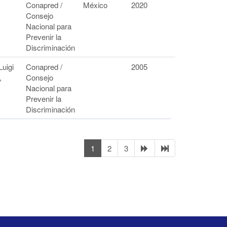
Conapred /
México
2020
Consejo
Nacional para
Prevenir la
Discriminación
Luigi
Conapred /
2005
,
Consejo
Nacional para
Prevenir la
Discriminación
1
2
3