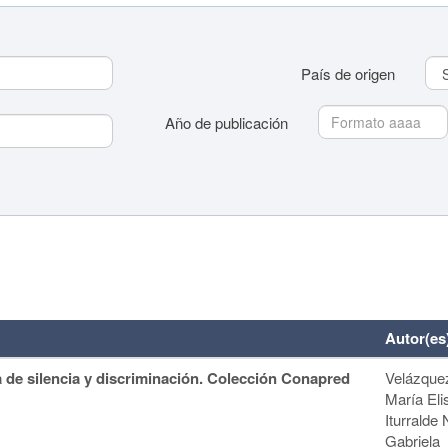
País de origen
Año de publicación
País de origen
Año de publicación
Autor(es
 de silencia y discriminación. Colección Conapred
Velázque
María Eli
Iturralde 
Gabriela