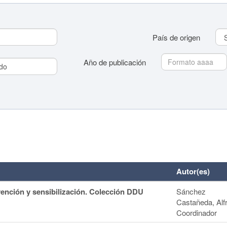
País de origen
Año de publicación
País de origen
Año de publicación
Autor(es)
vención y sensibilización. Colección DDU
Sánchez
Castañeda, Alf
Coordinador