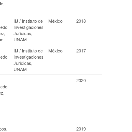
lo,
IIJ / Instituto de
México
2018
redo
Investigaciones
ez,
Jurídicas,
ón
UNAM
IIJ / Instituto de
México
2017
redo,
Investigaciones
Jurídicas,
UNAM
2020
redo
z,
,
bos,
2019