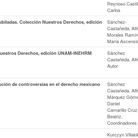
Reynoso Castil
Carlos
ubiladas. Colección Nuestros Derechos, edición
Sánchez-
Castañeda, Alf
Morales Ramír
María Ascensi
 Nuestros Derechos, edición UNAM-INEHRM
Sánchez
Castañeda, Alf
Autor
lución de controversias en el derecho mexicano
Sánchez
Castañeda, Alf
Márquez Góme
Daniel
Camarillo Cruz
Beatriz,
Coordinadores
Kurczyn Villalo