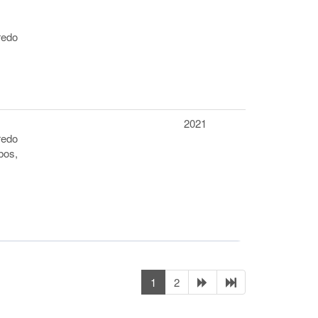
redo
2021
redo
bos,
1
2