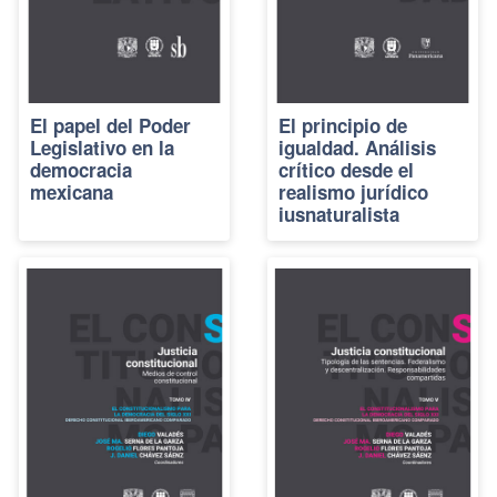
El papel del Poder
El principio de
Legislativo en la
igualdad. Análisis
democracia
crítico desde el
mexicana
realismo jurídico
iusnaturalista