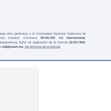
e esta obra pertenece a la Universidad Nacional Autónoma de
ncia Creative Commons
BY-NC-ND 4.0 Internacional
,
0/legalcode.es, fecha de asignación de la licencia
22-03-1996
,
co
stiij@unam.mx.
Ver términos de la licencia