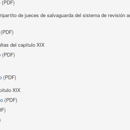
o
(PDF)
ripartito de jueces de salvaguarda del sistema de revisión a
(PDF)
tas del capítulo XIX
o
(PDF)
o
(PDF)
pítulo XIX
no
(PDF)
F)
)