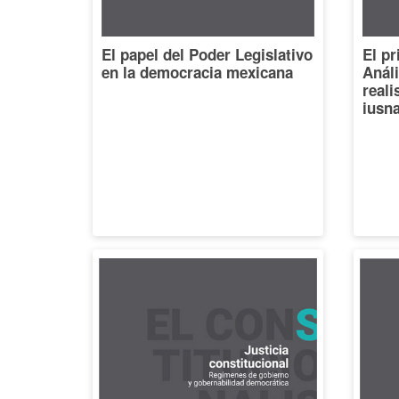
El papel del Poder Legislativo
El pr
en la democracia mexicana
Análi
reali
iusna