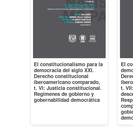
El constitucionalismo para la
El co
democracia del siglo XXI.
democ
Derecho constitucional
Dere
iberoamericano comparado,
iber
t. VI: Justicia constitucional.
t. VI
Regímenes de gobierno y
desce
gobernabilidad democrática
Resp
comp
gobi
demo