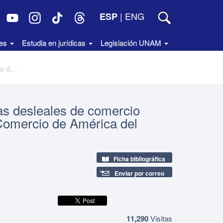
|
ENG
ESP
des
Estudia en jurídicas
Legislación UNAM
El sistema mexicano contra prácticas desleales de comercio internacional y el Tratado de Libre Comercio de América del Norte
as desleales de comercio
 Comercio de América del
Ficha bibliográfica
Enviar por correo
11,290
Visitas