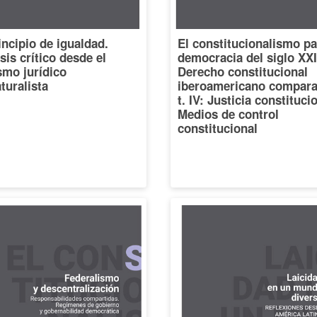
incipio de igualdad.
El constitucionalismo pa
sis crítico desde el
democracia del siglo XXI
smo jurídico
Derecho constitucional
turalista
iberoamericano compara
t. IV: Justicia constituci
Medios de control
constitucional