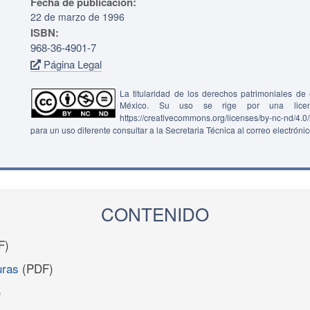
Fecha de publicación:
22 de marzo de 1996
ISBN:
968-36-4901-7
Página Legal
La titularidad de los derechos patrimoniales d
México. Su uso se rige por una lice
https://creativecommons.org/licenses/by-nc-nd/4.
para un uso diferente consultar a la Secretaria Técnica al correo electróni
CONTENIDO
F)
uras
(PDF)
)