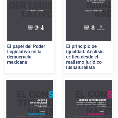
El papel del Poder
El principio de
Legislativo en la
igualdad. Análisis
democracia
crítico desde el
mexicana
realismo jurídico
iusnaturalista