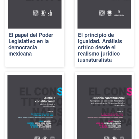
El papel del Poder
El principio de
Legislativo en la
igualdad. Análisis
democracia
crítico desde el
mexicana
realismo jurídico
iusnaturalista