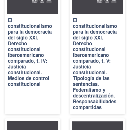
El
El
constitucionalismo
constitucionalismo
para la democracia
para la democracia
del siglo XXI.
del siglo XXI.
Derecho
Derecho
constitucional
constitucional
iberoamericano
iberoamericano
comparado, t. IV:
comparado, t. V:
Justicia
Justicia
constitucional.
constitucional.
Medios de control
Tipología de las
constitucional
sentencias.
Federalismo y
descentralización.
Responsabilidades
compartidas