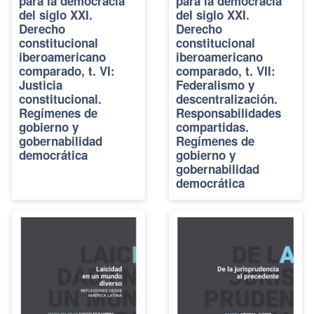
para la democracia
para la democracia
del siglo XXI.
del siglo XXI.
Derecho
Derecho
constitucional
constitucional
iberoamericano
iberoamericano
comparado, t. VI:
comparado, t. VII:
Justicia
Federalismo y
constitucional.
descentralización.
Regímenes de
Responsabilidades
gobierno y
compartidas.
gobernabilidad
Regímenes de
democrática
gobierno y
gobernabilidad
democrática