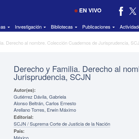
EN VIVO
icas
Investigación
Bibliotecas
Publicaciones
Activida
ia. Derecho al nombre. Colección Cuadernos de Jurisprudencia, SC
Derecho y Familia. Derecho al nom
Jurisprudencia, SCJN
Autor(es):
Gutiérrez Dávila, Gabriela
Alonso Beltrán, Carlos Ernesto
Arellano Torres, Erwin Máximo
Editorial:
SCJN / Suprema Corte de Justicia de la Nación
País:
México