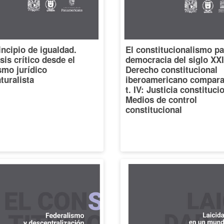
incipio de igualdad.
El constitucionalismo pa
sis crítico desde el
democracia del siglo XXI
smo jurídico
Derecho constitucional
turalista
iberoamericano compara
t. IV: Justicia constituci
Medios de control
constitucional