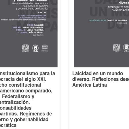
nstitucionalismo para la
Laicidad en un mundo
racia del siglo XXI.
diverso. Reflexiones des
cho constitucional
América Latina
oamericano comparado,
I: Federalismo y
ntralización.
onsabilidades
artidas. Regímenes de
erno y gobernabilidad
crática