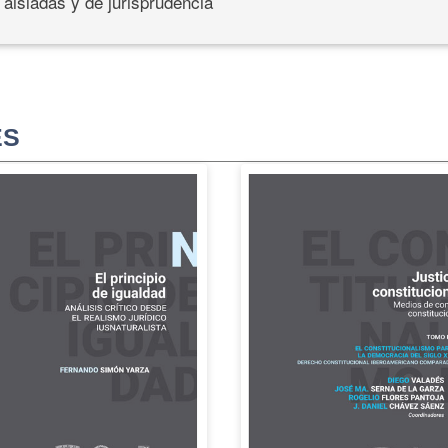
 aisladas y de jurisprudencia
ES