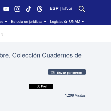
|
ENG
ESP
des
Estudia en jurídicas
Legislación UNAM
JN
bre. Colección Cuadernos de
Enviar por correo
1,208
Visitas