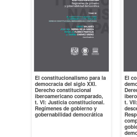
El constitucionalismo para la
El co
democracia del siglo XXI.
democ
Derecho constitucional
Dere
iberoamericano comparado,
iber
t. VI: Justicia constitucional.
t. VI
Regímenes de gobierno y
desce
gobernabilidad democrática
Resp
comp
gobi
demo