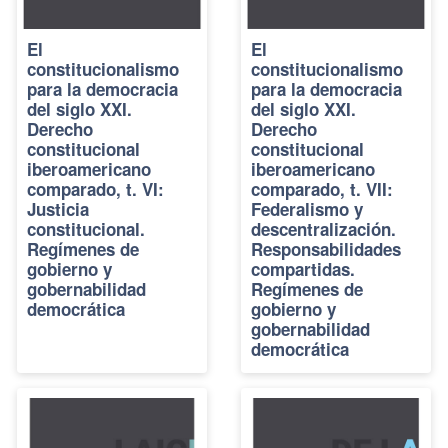
El
El
constitucionalismo
constitucionalismo
para la democracia
para la democracia
del siglo XXI.
del siglo XXI.
Derecho
Derecho
constitucional
constitucional
iberoamericano
iberoamericano
comparado, t. VI:
comparado, t. VII:
Justicia
Federalismo y
constitucional.
descentralización.
Regímenes de
Responsabilidades
gobierno y
compartidas.
gobernabilidad
Regímenes de
democrática
gobierno y
gobernabilidad
democrática