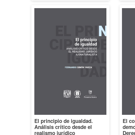
El principio de igualdad.
El co
Análisis crítico desde el
democ
realismo jurídico
Dere