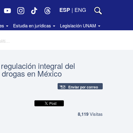
|
ENG
ESP
des
Estudia en jurídicas
Legislación UNAM
4 20 Diálogo de saberes: hacia una regulación integral del cannabis y revisión de la política de drogas en México
regulación integral del
de drogas en México
Enviar por correo
8,119
Visitas