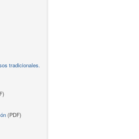
os tradicionales.
F)
ión
(PDF)