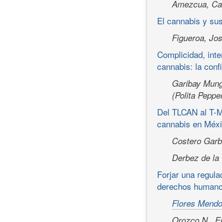
Amezcua, Ca
El cannabis y su
Figueroa, Jo
Complicidad, inte
cannabis: la conf
Garibay Mung
(Polita Peppe
Del TLCAN al T-ME
cannabis en Méx
Costero Garba
Derbez de la 
Forjar una regula
derechos humanos
Flores Mendo
Orozco N., 