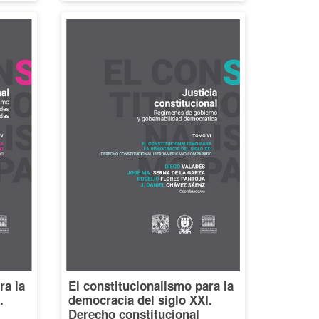
ra la
El constitucionalismo para la
.
democracia del siglo XXI.
Derecho constitucional