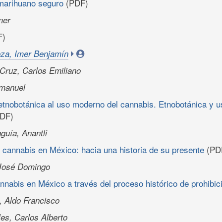
marihuano seguro
(PDF)
mer
F)
za, Imer Benjamín
Cruz, Carlos Emiliano
Emanuel
tnobotánica al uso moderno del cannabis. Etnobotánica y us
DF)
guía, Anantli
l cannabis en México: hacia una historia de su presente
(PD
 José Domingo
nabis en México a través del proceso histórico de prohibic
, Aldo Francisco
es, Carlos Alberto