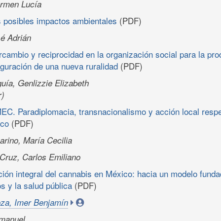
rmen Lucía
s posibles impactos ambientales
(PDF)
sé Adrián
rcambio y reciprocidad en la organización social para la pr
iguración de una nueva ruralidad
(PDF)
uía, Genlizzie Elizabeth
r)
C. Paradiplomacia, transnacionalismo y acción local respec
ico
(PDF)
rino, María Cecilia
Cruz, Carlos Emiliano
ción integral del cannabis en México: hacia un modelo funda
 y la salud pública
(PDF)
za, Imer Benjamín
Emanuel