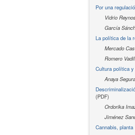
Por una regulaci
Vidrio Reyno
García Sánc
La política de la
Mercado Castr
Romero Vadill
Cultura política 
Anaya Segura
Descriminalizació
(PDF)
Ordorika Ima
Jiménez Sand
Cannabis, planta 