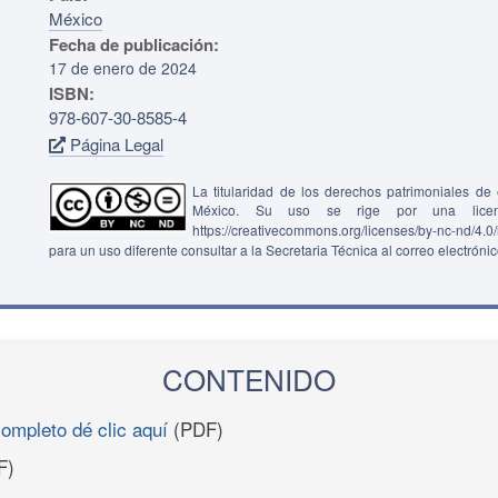
México
Fecha de publicación:
17 de enero de 2024
ISBN:
978-607-30-8585-4
Página Legal
La titularidad de los derechos patrimoniales d
México. Su uso se rige por una lice
https://creativecommons.org/licenses/by-nc-nd/4.
para un uso diferente consultar a la Secretaria Técnica al correo electróni
CONTENIDO
completo dé clic aquí
(PDF)
F)