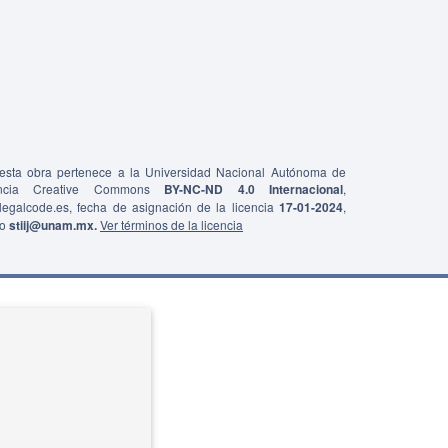
e esta obra pertenece a la Universidad Nacional Autónoma de
ncia Creative Commons
BY-NC-ND 4.0 Internacional
,
0/legalcode.es, fecha de asignación de la licencia
17-01-2024
,
co
stiij@unam.mx.
Ver términos de la licencia