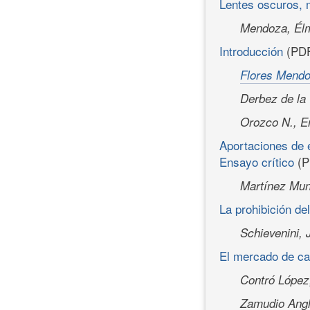
Lentes oscuros, 
Mendoza, Él
Introducción
(PD
Flores Mendo
Derbez de la 
Orozco N., 
Aportaciones de e
Ensayo crítico
(P
Martínez Mun
La prohibición de
Schievenini,
El mercado de can
Contró López
Zamudio Angl