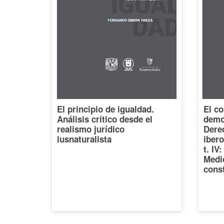
El principio de igualdad.
El co
Análisis crítico desde el
democ
realismo jurídico
Dere
iusnaturalista
iber
t. IV
Medi
const