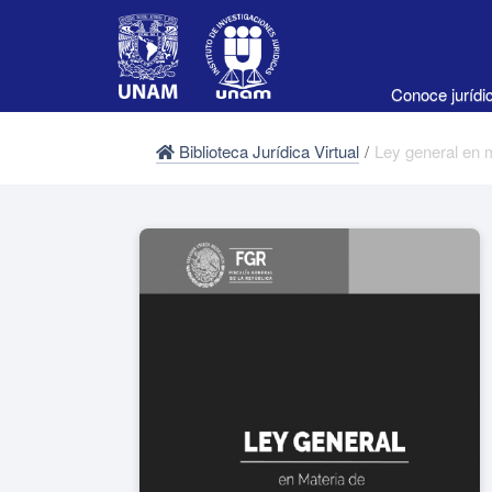
Conoce juríd
Biblioteca Jurídica Virtual
/
Ley general en m