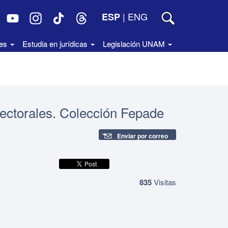
|
ENG
ESP
des
Estudia en jurídicas
Legislación UNAM
lectorales. Colección Fepade
Enviar por correo
835
Visitas