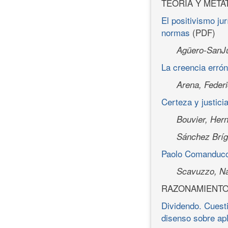
TEORÍA Y META
El positivismo ju
normas
(PDF)
Agüero-SanJu
La creencia erró
Arena, Feder
Certeza y justic
Bouvier, Her
Sánchez Bríg
Paolo Comanducci 
Scavuzzo, Na
RAZONAMIENTO
Dividendo. Cuest
disenso sobre apl