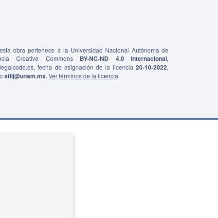
e esta obra pertenece a la Universidad Nacional Autónoma de
ncia Creative Commons
BY-NC-ND 4.0 Internacional
,
0/legalcode.es, fecha de asignación de la licencia
20-10-2022
,
co
stiij@unam.mx.
Ver términos de la licencia