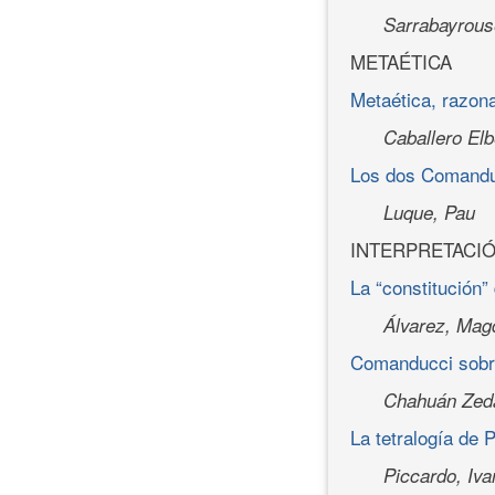
Sarrabayrous
METAÉTICA
Metaética, razona
Caballero Elb
Los dos Comanduc
Luque, Pau
INTERPRETACI
La “constitución”
Álvarez, Mag
Comanducci sobre
Chahuán Zed
La tetralogía de
Piccardo, Iva