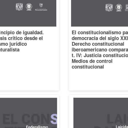
incipio de igualdad.
El constitucionalismo pa
sis crítico desde el
democracia del siglo XXI
smo jurídico
Derecho constitucional
turalista
iberoamericano compara
t. IV: Justicia constituci
Medios de control
constitucional