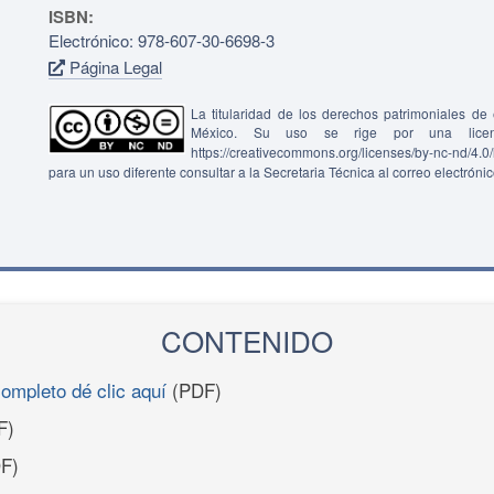
ISBN:
Electrónico: 978-607-30-6698-3
Página Legal
La titularidad de los derechos patrimoniales d
México. Su uso se rige por una lice
https://creativecommons.org/licenses/by-nc-nd/4.
para un uso diferente consultar a la Secretaria Técnica al correo electróni
CONTENIDO
completo dé clic aquí
(PDF)
F)
F)