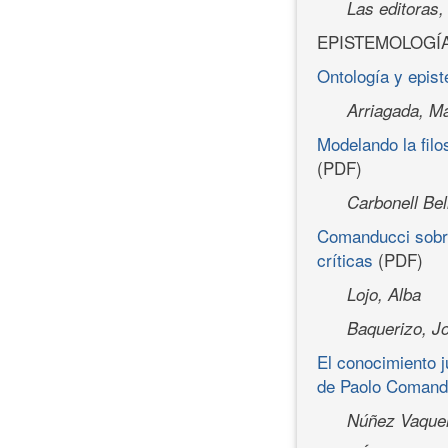
Las editoras,
EPISTEMOLOGÍA
Ontología y epist
Arriagada, Ma
Modelando la fil
(PDF)
Carbonell Bell
Comanducci sobre
críticas
(PDF)
Lojo, Alba
Baquerizo, J
El conocimiento j
de Paolo Comand
Núñez Vaquer