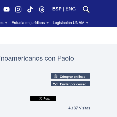
|
ENG
ESP
des
Estudia en jurídicas
Legislación UNAM
tinoamericanos con Paolo
Cómprar en línea
Enviar por correo
4,137
Visitas