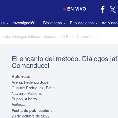
EN VIVO
icas
Investigación
Bibliotecas
Publicaciones
Activida
método. Diálogos latinoamericanos con Paolo Comanducci
El encanto del método. Diálogos la
Comanducci
Autor(es):
Arena, Federico José
Cuautle Rodríguez, Edith
Navarro, Pablo E.
Puppo, Alberto
.
Editoras
Fecha de publicación:
20 de octubre de 2022