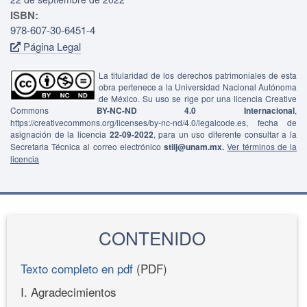
ISBN:
978-607-30-6451-4
Página Legal
La titularidad de los derechos patrimoniales de esta
obra pertenece a la Universidad Nacional Autónoma
de México. Su uso se rige por una licencia Creative
Commons
BY-NC-ND 4.0 Internacional
,
https://creativecommons.org/licenses/by-nc-nd/4.0/legalcode.es, fecha de
asignación de la licencia
22-09-2022
, para un uso diferente consultar a la
Secretaria Técnica al correo electrónico
stiij@unam.mx.
Ver términos de la
licencia
CONTENIDO
Texto completo en pdf
(PDF)
I. Agradecimientos