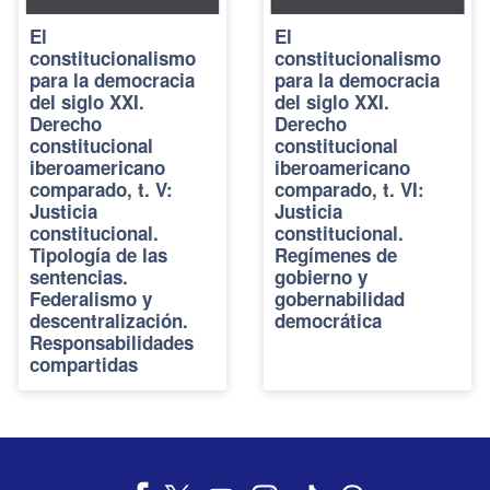
El
El
constitucionalismo
constitucionalismo
para la democracia
para la democracia
del siglo XXI.
del siglo XXI.
Derecho
Derecho
constitucional
constitucional
iberoamericano
iberoamericano
comparado, t. V:
comparado, t. VI:
Justicia
Justicia
constitucional.
constitucional.
Tipología de las
Regímenes de
sentencias.
gobierno y
Federalismo y
gobernabilidad
descentralización.
democrática
Responsabilidades
compartidas