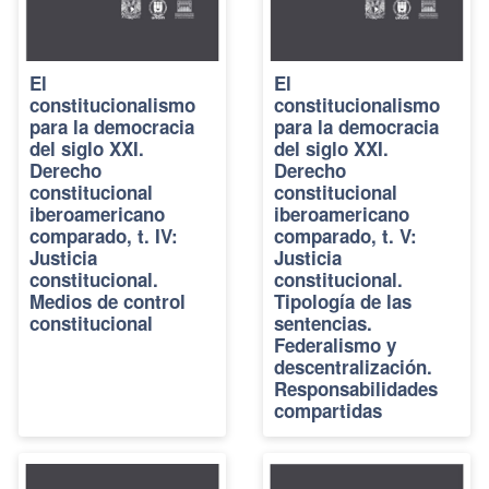
El
El
constitucionalismo
constitucionalismo
para la democracia
para la democracia
del siglo XXI.
del siglo XXI.
Derecho
Derecho
constitucional
constitucional
iberoamericano
iberoamericano
comparado, t. IV:
comparado, t. V:
Justicia
Justicia
constitucional.
constitucional.
Medios de control
Tipología de las
constitucional
sentencias.
Federalismo y
descentralización.
Responsabilidades
compartidas