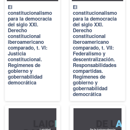
El
El
constitucionalismo
constitucionalismo
para la democracia
para la democracia
del siglo XXI.
del siglo XXI.
Derecho
Derecho
constitucional
constitucional
iberoamericano
iberoamericano
comparado, t. VI:
comparado, t. VII:
Justicia
Federalismo y
constitucional.
descentralización.
Regímenes de
Responsabilidades
gobierno y
compartidas.
gobernabilidad
Regímenes de
democrática
gobierno y
gobernabilidad
democrática