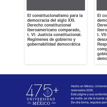
El constitucionalismo para la
El co
democracia del siglo XXI.
democ
Derecho constitucional
Dere
iberoamericano comparado,
iber
t. VI: Justicia constitucional.
t. VI
Regímenes de gobierno y
desce
gobernabilidad democrática
Resp
comp
gobi
demo
Hecho en México, Universi
reservados 2026.
Esta página y sus contenid
se mutile, se cite la fuente 
De otra forma, requiere perm