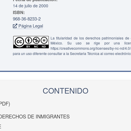
14 de julio de 2000
ISBN:
968-36-8233-2
Página Legal
La titularidad de los derechos patrimoniales d
México. Su uso se rige por una lice
https://creativecommons.org/licenses/by-nc-nd/4.
para un uso diferente consultar a la Secretaria Técnica al correo electróni
CONTENIDO
PDF)
DERECHOS DE INMIGRANTES
E