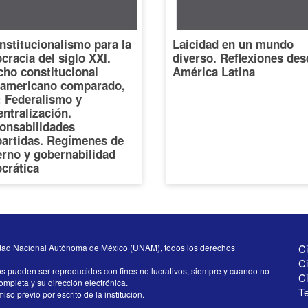
nstitucionalismo para la
Laicidad en un mundo
racia del siglo XXI.
diverso. Reflexiones des
cho constitucional
América Latina
oamericano comparado,
I: Federalismo y
ntralización.
onsabilidades
artidas. Regímenes de
erno y gobernabilidad
crática
dad Nacional Autónoma de México (UNAM), todos los derechos
Ci
Ci
os pueden ser reproducidos con fines no lucrativos, siempre y cuando no
C
completa y su dirección electrónica.
Te
iso previo por escrito de la institución.