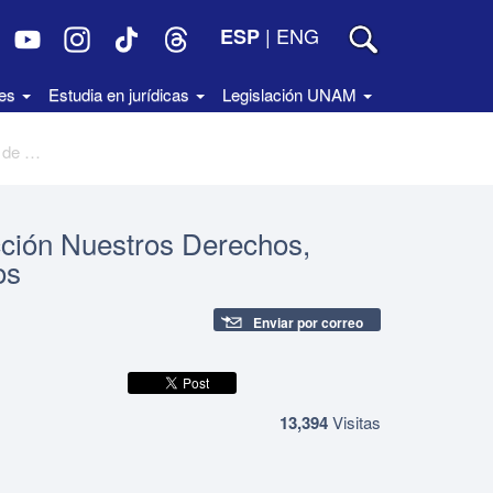
|
ENG
ESP
des
Estudia en jurídicas
Legislación UNAM
Derechos de los inmigrantes. Colección Nuestros Derechos, edición UNAM-Cámara de Diputados
cción Nuestros Derechos,
os
Enviar por correo
13,394
Visitas