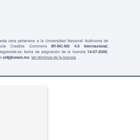
e esta obra pertenece a la Universidad Nacional Autónoma de
ncia Creative Commons
BY-NC-ND 4.0 Internacional
,
0/legalcode.es, fecha de asignación de la licencia
14-07-2000
,
co
stiij@unam.mx.
Ver términos de la licencia