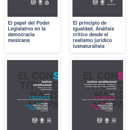
El papel del Poder
El principio de
Legislativo en la
igualdad. Análisis
democracia
crítico desde el
mexicana
realismo jurídico
iusnaturalista