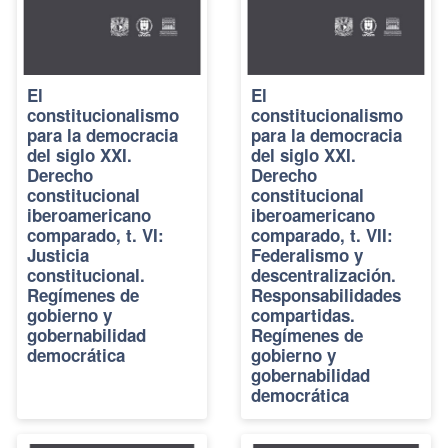
El
El
constitucionalismo
constitucionalismo
para la democracia
para la democracia
del siglo XXI.
del siglo XXI.
Derecho
Derecho
constitucional
constitucional
iberoamericano
iberoamericano
comparado, t. VI:
comparado, t. VII:
Justicia
Federalismo y
constitucional.
descentralización.
Regímenes de
Responsabilidades
gobierno y
compartidas.
gobernabilidad
Regímenes de
democrática
gobierno y
gobernabilidad
democrática