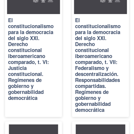
El
El
constitucionalismo
constitucionalismo
para la democracia
para la democracia
del siglo XXI.
del siglo XXI.
Derecho
Derecho
constitucional
constitucional
iberoamericano
iberoamericano
comparado, t. VI:
comparado, t. VII:
Justicia
Federalismo y
constitucional.
descentralización.
Regímenes de
Responsabilidades
gobierno y
compartidas.
gobernabilidad
Regímenes de
democrática
gobierno y
gobernabilidad
democrática