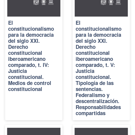
El
El
constitucionalismo
constitucionalismo
para la democracia
para la democracia
del siglo XXI.
del siglo XXI.
Derecho
Derecho
constitucional
constitucional
iberoamericano
iberoamericano
comparado, t. IV:
comparado, t. V:
Justicia
Justicia
constitucional.
constitucional.
Medios de control
Tipología de las
constitucional
sentencias.
Federalismo y
descentralización.
Responsabilidades
compartidas