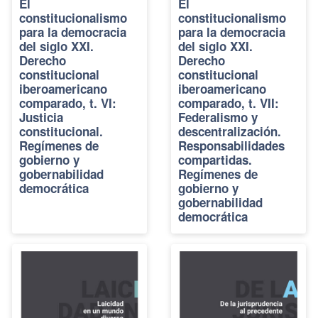
El
El
constitucionalismo
constitucionalismo
para la democracia
para la democracia
del siglo XXI.
del siglo XXI.
Derecho
Derecho
constitucional
constitucional
iberoamericano
iberoamericano
comparado, t. VI:
comparado, t. VII:
Justicia
Federalismo y
constitucional.
descentralización.
Regímenes de
Responsabilidades
gobierno y
compartidas.
gobernabilidad
Regímenes de
democrática
gobierno y
gobernabilidad
democrática