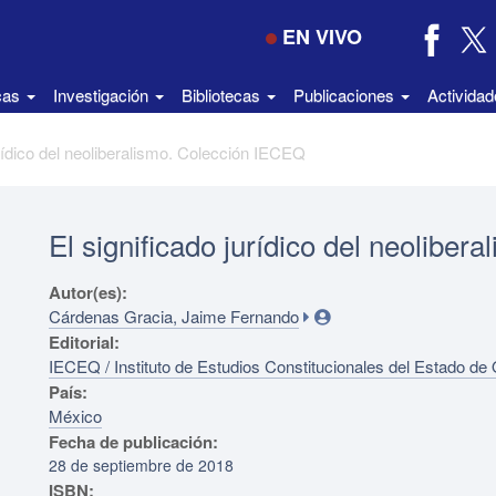
EN VIVO
icas
Investigación
Bibliotecas
Publicaciones
Activida
urídico del neoliberalismo. Colección IECEQ
El significado jurídico del neolibe
Autor(es):
Cárdenas Gracia, Jaime Fernando
Editorial:
IECEQ / Instituto de Estudios Constitucionales del Estado de
País:
México
Fecha de publicación:
28 de septiembre de 2018
ISBN: