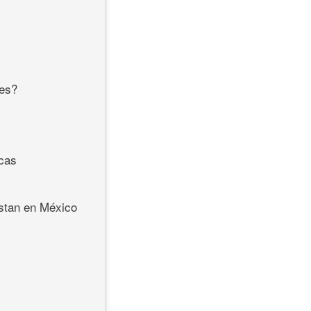
les?
icas
estan en México