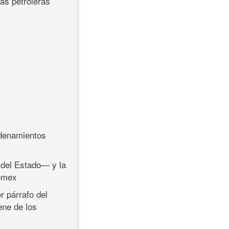
sas petroleras
rdenamientos
 del Estado— y la
Pemex
r párrafo del
ene de los