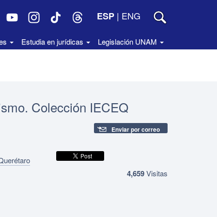
|
ENG
ESP
des
Estudia en jurídicas
Legislación UNAM
ralismo. Colección IECEQ
Enviar por correo
 Querétaro
4,659
Visitas