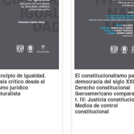
incipio de igualdad.
El constitucionalismo pa
sis crítico desde el
democracia del siglo XXI
smo jurídico
Derecho constitucional
turalista
iberoamericano compara
t. IV: Justicia constituci
Medios de control
constitucional