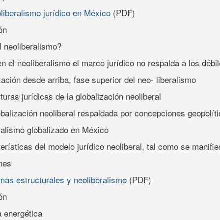
oliberalismo jurídico en México
(PDF)
ón
l neoliberalismo?
n el neoliberalismo el marco jurídico no respalda a los débi
zación desde arriba, fase superior del neo- liberalismo
turas jurídicas de la globalización neoliberal
obalización neoliberal respaldada por concepciones geopolít
eralismo globalizado en México
terísticas del modelo jurídico neoliberal, tal como se manifi
nes
mas estructurales y neoliberalismo
(PDF)
ón
a energética