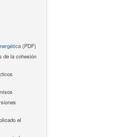
energética
(PDF)
es de la cohesión
cticos
rmisos
ersiones
plicado el