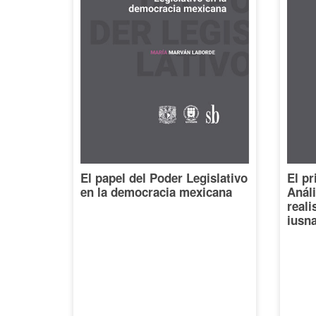
El papel del Poder Legislativo
El pr
en la democracia mexicana
Análi
reali
iusna