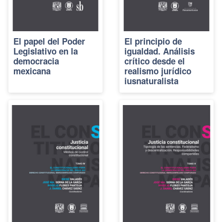
El papel del Poder
El principio de
Legislativo en la
igualdad. Análisis
democracia
crítico desde el
mexicana
realismo jurídico
iusnaturalista