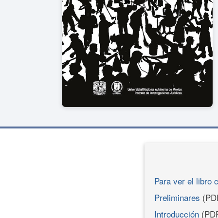
Para ver el libro 
Preliminares
(PD
Introducción
(PD