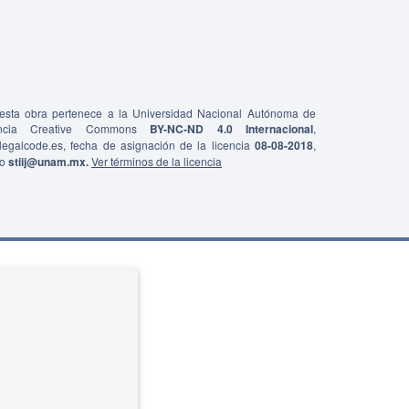
e esta obra pertenece a la Universidad Nacional Autónoma de
ncia Creative Commons
BY-NC-ND 4.0 Internacional
,
0/legalcode.es, fecha de asignación de la licencia
08-08-2018
,
co
stiij@unam.mx.
Ver términos de la licencia