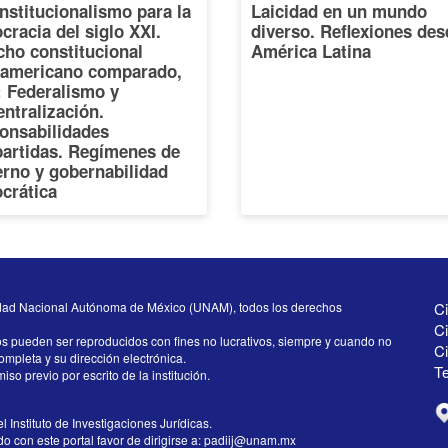
nstitucionalismo para la
Laicidad en un mundo
racia del siglo XXI.
diverso. Reflexiones des
cho constitucional
América Latina
oamericano comparado,
I: Federalismo y
ntralización.
onsabilidades
artidas. Regímenes de
erno y gobernabilidad
crática
dad Nacional Autónoma de México (UNAM), todos los derechos
Ci
Ci
os pueden ser reproducidos con fines no lucrativos, siempre y cuando no
C
completa y su dirección electrónica.
Te
iso previo por escrito de la institución.
l Instituto de Investigaciones Jurídicas.
 con este portal favor de dirigirse a:
padiij@unam.mx