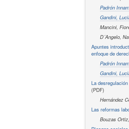
Padrón Innam
Gandini, Luc
Mancini, Fior
D´Angelo, Nat
Apuntes introduct
enfoque de derec
Padrón Innam
Gandini, Luc
La desregulación 
(PDF)
Hernández Ce
Las reformas lab
Bouzas Ortiz
Riesgos sociales