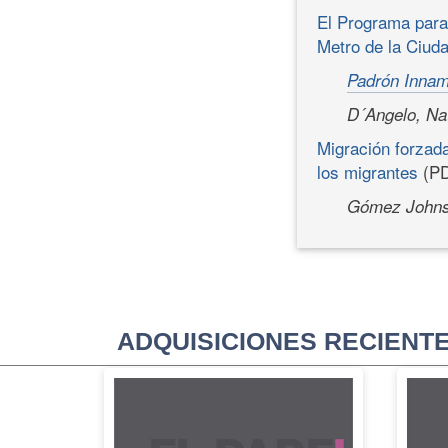
El Programa para
Metro de la Ciuda
Padrón Innam
D´Angelo, Nat
Migración forzada
los migrantes
(PD
Gómez Johnso
ADQUISICIONES RECIENT