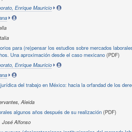
orato, Enrique Mauricio
iana
ella
alia
orios para (re)pensar los estudios sobre mercados laborale
hos. Una aproximación desde el caso mexicano
(PDF)
orato, Enrique Mauricio
iana
jurídica del trabajo en México: hacia la orfandad de los der
rvantes, Aleida
orales algunos años después de su realización
(PDF)
, José Alfonso
 y nuevas (des)protecciones institucionales del mercado lab