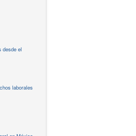
s desde el
echos laborales
oral en México