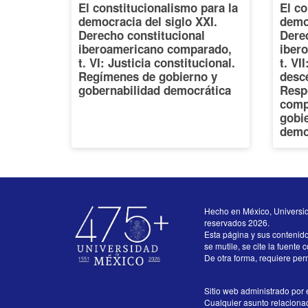
El constitucionalismo para la
El co
democracia del siglo XXI.
democ
Derecho constitucional
Dere
iberoamericano comparado,
iber
t. VI: Justicia constitucional.
t. VI
Regímenes de gobierno y
desce
gobernabilidad democrática
Resp
comp
gobi
demo
Hecho en México, Universi
reservados 2026.
Esta página y sus contenid
se mutile, se cite la fuente 
De otra forma, requiere perm
Sitio web administrado por e
Cualquier asunto relacionado