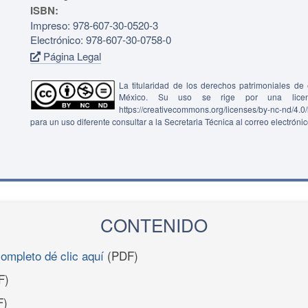
ISBN:
Impreso: 978-607-30-0520-3
Electrónico: 978-607-30-0758-0
Página Legal
La titularidad de los derechos patrimoniales d
México. Su uso se rige por una lice
https://creativecommons.org/licenses/by-nc-nd/4.
para un uso diferente consultar a la Secretaria Técnica al correo electróni
CONTENIDO
completo dé clic aquí
(PDF)
F)
F)