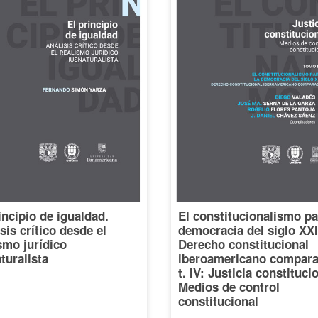
incipio de igualdad.
El constitucionalismo pa
sis crítico desde el
democracia del siglo XXI
smo jurídico
Derecho constitucional
turalista
iberoamericano compara
t. IV: Justicia constituci
Medios de control
constitucional