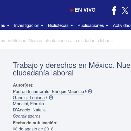
EN VIVO
icas
Investigación
Bibliotecas
Publicaciones
Activida
hos en México. Nuevas afectaciones a la ciudadanía laboral
Trabajo y derechos en México. Nuev
ciudadanía laboral
Autor(es):
Padrón Innamorato, Enrique Mauricio
Gandini, Luciana
Mancini, Fiorella
D'Angelo, Natalia
.
Coordinadores
Fecha de publicación:
08 de agosto de 2018