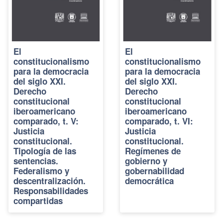
El
El
constitucionalismo
constitucionalismo
para la democracia
para la democracia
del siglo XXI.
del siglo XXI.
Derecho
Derecho
constitucional
constitucional
iberoamericano
iberoamericano
comparado, t. V:
comparado, t. VI:
Justicia
Justicia
constitucional.
constitucional.
Tipología de las
Regímenes de
sentencias.
gobierno y
Federalismo y
gobernabilidad
descentralización.
democrática
Responsabilidades
compartidas