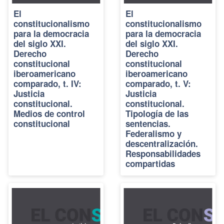
El
El
constitucionalismo
constitucionalismo
para la democracia
para la democracia
del siglo XXI.
del siglo XXI.
Derecho
Derecho
constitucional
constitucional
iberoamericano
iberoamericano
comparado, t. IV:
comparado, t. V:
Justicia
Justicia
constitucional.
constitucional.
Medios de control
Tipología de las
constitucional
sentencias.
Federalismo y
descentralización.
Responsabilidades
compartidas