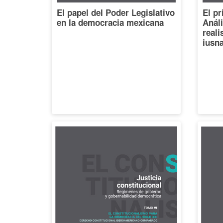
El papel del Poder Legislativo
El pr
en la democracia mexicana
Análi
reali
iusna