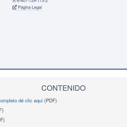
978-607-729-173-2
Página Legal
CONTENIDO
completo dé clic aquí
(PDF)
F)
F)