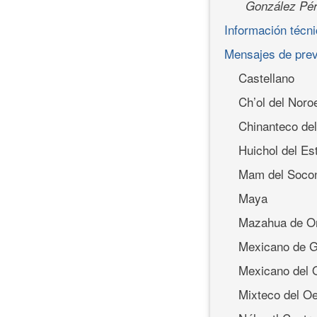
González Pér
Información técn
Mensajes de pre
Castellano
Ch’ol del Noro
Chinanteco del
Huichol del Es
Mam del Soco
Maya
Mazahua de Or
Mexicano de G
Mexicano del O
Mixteco del Oe