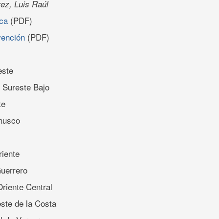
ez, Luis Raúl
ica
(PDF)
vención
(PDF)
este
 Sureste Bajo
te
nusco
iente
uerrero
riente Central
ste de la Costa