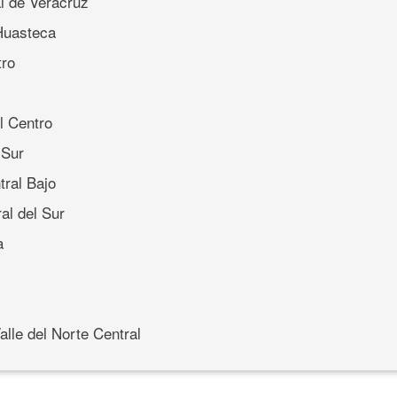
l de Veracruz
Huasteca
tro
l Centro
 Sur
ral Bajo
al del Sur
a
alle del Norte Central