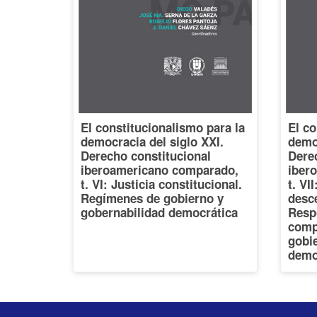
El constitucionalismo para la
El co
democracia del siglo XXI.
democ
Derecho constitucional
Dere
iberoamericano comparado,
iber
t. VI: Justicia constitucional.
t. VI
Regímenes de gobierno y
desce
gobernabilidad democrática
Resp
comp
gobi
demo