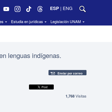
|
ENG
ESP
des
Estudia en jurídicas
Legislación UNAM
 en lenguas indígenas.
Enviar por correo
1,768
Visitas