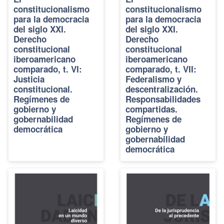
constitucionalismo
constitucionalismo
para la democracia
para la democracia
del siglo XXI.
del siglo XXI.
Derecho
Derecho
constitucional
constitucional
iberoamericano
iberoamericano
comparado, t. VI:
comparado, t. VII:
Justicia
Federalismo y
constitucional.
descentralización.
Regímenes de
Responsabilidades
gobierno y
compartidas.
gobernabilidad
Regímenes de
democrática
gobierno y
gobernabilidad
democrática