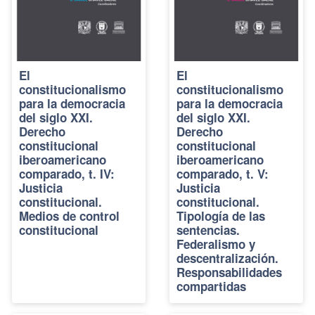
El
El
constitucionalismo
constitucionalismo
para la democracia
para la democracia
del siglo XXI.
del siglo XXI.
Derecho
Derecho
constitucional
constitucional
iberoamericano
iberoamericano
comparado, t. IV:
comparado, t. V:
Justicia
Justicia
constitucional.
constitucional.
Medios de control
Tipología de las
constitucional
sentencias.
Federalismo y
descentralización.
Responsabilidades
compartidas