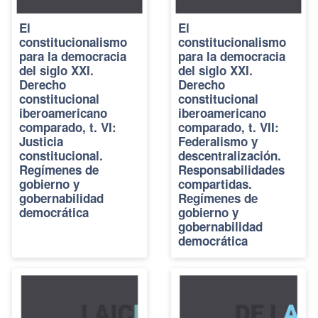
El
El
constitucionalismo
constitucionalismo
para la democracia
para la democracia
del siglo XXI.
del siglo XXI.
Derecho
Derecho
constitucional
constitucional
iberoamericano
iberoamericano
comparado, t. VI:
comparado, t. VII:
Justicia
Federalismo y
constitucional.
descentralización.
Regímenes de
Responsabilidades
gobierno y
compartidas.
gobernabilidad
Regímenes de
democrática
gobierno y
gobernabilidad
democrática