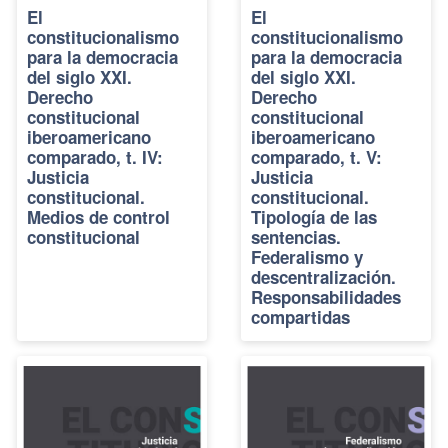
El
El
constitucionalismo
constitucionalismo
para la democracia
para la democracia
del siglo XXI.
del siglo XXI.
Derecho
Derecho
constitucional
constitucional
iberoamericano
iberoamericano
comparado, t. IV:
comparado, t. V:
Justicia
Justicia
constitucional.
constitucional.
Medios de control
Tipología de las
constitucional
sentencias.
Federalismo y
descentralización.
Responsabilidades
compartidas