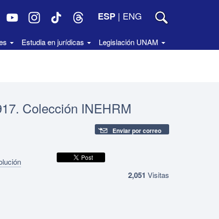
|
ENG
ESP
des
Estudia en jurídicas
Legislación UNAM
 1917. Colección INEHRM
Enviar por correo
olución
2,051
Visitas