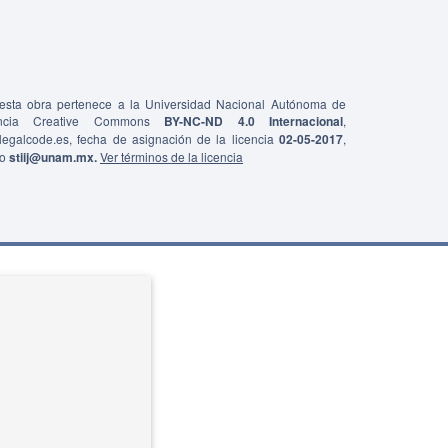
e esta obra pertenece a la Universidad Nacional Autónoma de
ncia Creative Commons
BY-NC-ND 4.0 Internacional
,
0/legalcode.es, fecha de asignación de la licencia
02-05-2017
,
co
stiij@unam.mx.
Ver términos de la licencia