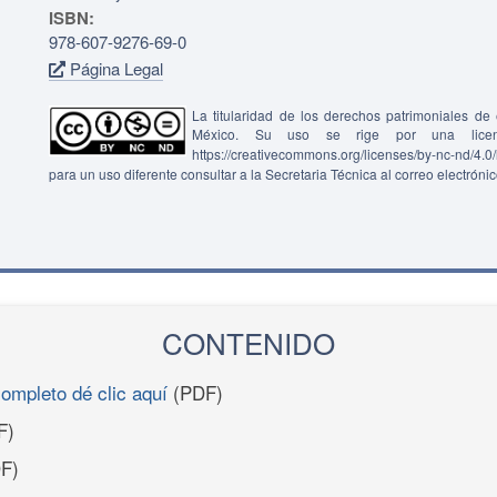
ISBN:
978-607-9276-69-0
Página Legal
La titularidad de los derechos patrimoniales d
México. Su uso se rige por una lice
https://creativecommons.org/licenses/by-nc-nd/4.
para un uso diferente consultar a la Secretaria Técnica al correo electróni
CONTENIDO
completo dé clic aquí
(PDF)
F)
F)