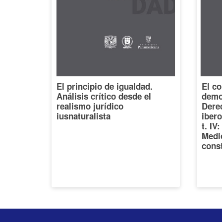
El principio de igualdad.
El co
Análisis crítico desde el
democ
realismo jurídico
Dere
iusnaturalista
iber
t. IV
Medi
const