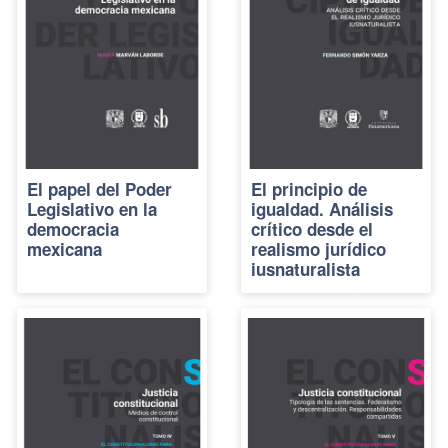
El papel del Poder
El principio de
Legislativo en la
igualdad. Análisis
democracia
crítico desde el
mexicana
realismo jurídico
iusnaturalista