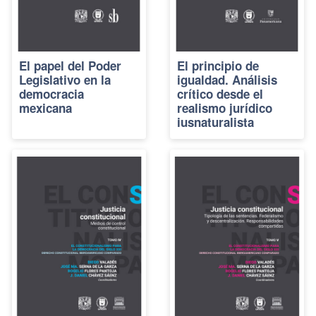
El papel del Poder
El principio de
Legislativo en la
igualdad. Análisis
democracia
crítico desde el
mexicana
realismo jurídico
iusnaturalista