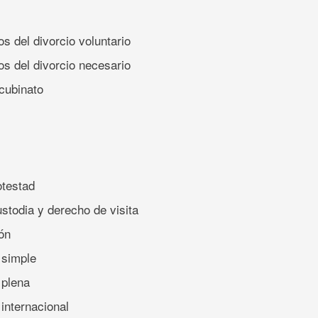
os del divorcio voluntario
os del divorcio necesario
ncubinato
otestad
ustodia y derecho de visita
ión
 simple
 plena
internacional