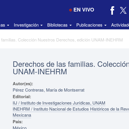
EN VIVO
icas
Investigación
Bibliotecas
Publicaciones
Activida
s familias. Colección Nuestros Derechos, edición UNAM-INEHRM
Derechos de las familias. Colecció
UNAM-INEHRM
Autor(es):
Pérez Contreras, María de Montserrat
Editorial:
IIJ / Instituto de Investigaciones Jurídicas, UNAM
INEHRM / Instituto Nacional de Estudios Históricos de la Rev
Mexicana
País:
México