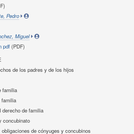
F)
te, Pedro
nchez, Miguel
n pdf
(PDF)
E
chos de los padres y de los hijos
 familia
 familia
l derecho de familia
y concubinato
y obligaciones de cónyuges y concubinos