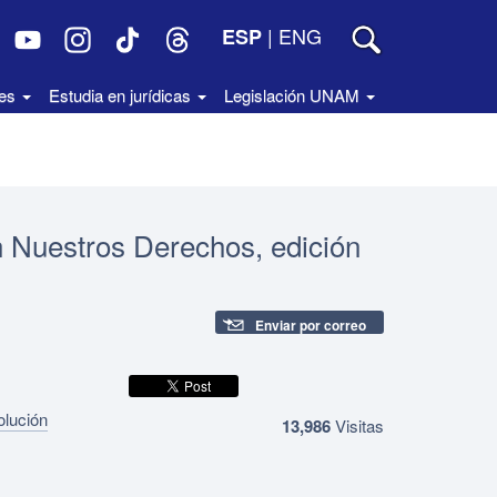
|
ENG
ESP
des
Estudia en jurídicas
Legislación UNAM
n Nuestros Derechos, edición
Enviar por correo
olución
13,986
Visitas