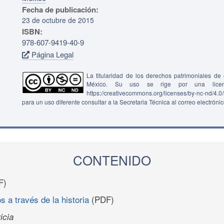
Fecha de publicación:
23 de octubre de 2015
ISBN:
978-607-9419-40-9
Página Legal
La titularidad de los derechos patrimoniales d
México. Su uso se rige por una lice
https://creativecommons.org/licenses/by-nc-nd/4.
para un uso diferente consultar a la Secretaria Técnica al correo electróni
CONTENIDO
F)
 a través de la historia
(PDF)
icia