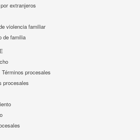
 por extranjeros
e violencia familiar
o de familia
E
echo
n. Términos procesales
as procesales
iento
o
rocesales