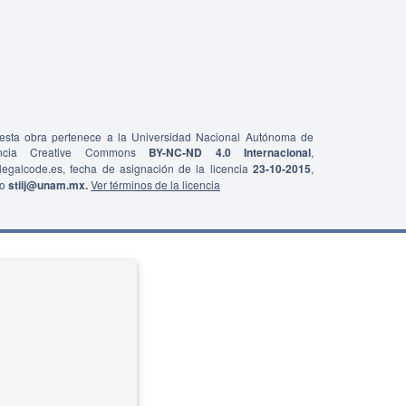
e esta obra pertenece a la Universidad Nacional Autónoma de
ncia Creative Commons
BY-NC-ND 4.0 Internacional
,
0/legalcode.es, fecha de asignación de la licencia
23-10-2015
,
co
stiij@unam.mx.
Ver términos de la licencia