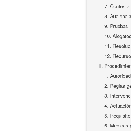
7. Contesta
8. Audienci
9. Pruebas
10. Alegato
11. Resoluci
12. Recurso
II. Procedimien
1. Autorida
2. Reglas ge
3. Intervenc
4. Actuación
5. Requisit
6. Medidas 